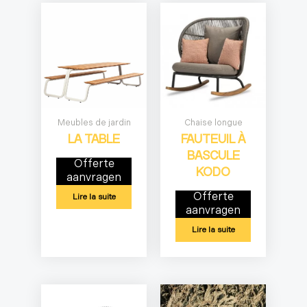
Meubles de jardin
Chaise longue
LA TABLE
FAUTEUIL À
BASCULE
Offerte
KODO
aanvragen
Offerte
Lire la suite
aanvragen
Lire la suite