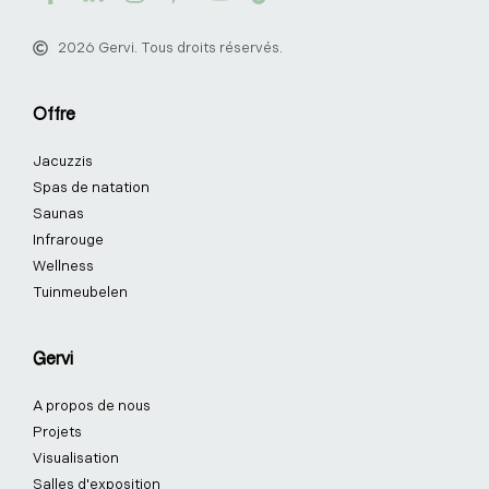
a
i
n
i
o
i
c
n
s
n
u
k
2026 Gervi. Tous droits réservés.
e
k
t
t
t
t
b
e
a
e
u
o
o
d
g
r
b
k
Offre
o
i
r
e
e
k
n
a
s
Jacuzzis
-
-
m
t
f
i
-
Spas de natation
n
p
Saunas
Infrarouge
Wellness
Tuinmeubelen
Gervi
A propos de nous
Projets
Visualisation
Salles d'exposition