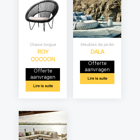
Chaise longue
Meubles de jardin
ROY
DALA
COCOON
Offerte
aanvragen
Offerte
aanvragen
Lire la suite
Lire la suite