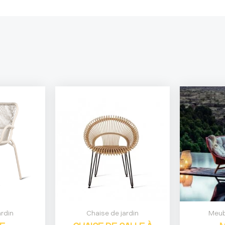
ardin
Chaise de jardin
Meub