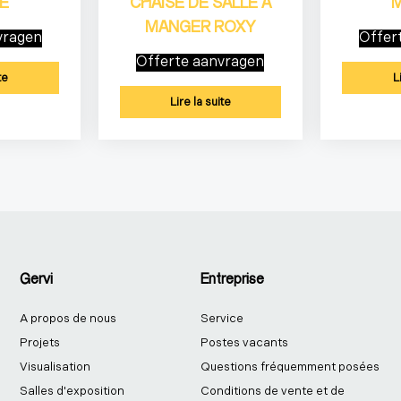
E
CHAISE DE SALLE À
MANGER ROXY
vragen
Offer
Offerte aanvragen
te
L
Lire la suite
Gervi
Entreprise
A propos de nous
Service
Projets
Postes vacants
Visualisation
Questions fréquemment posées
Salles d'exposition
Conditions de vente et de