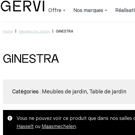
Aller
Offre
Nos marques
Réalisat
au
contenu
|
|
GINESTRA
Home
Meubles De Jardin
GINESTRA
Meubles de jardin
Table de jardin
Catégories :
,
Vous ne pouvez voir ce produit que dans nos salles 
Hasselt
ou
Maasmechelen
.