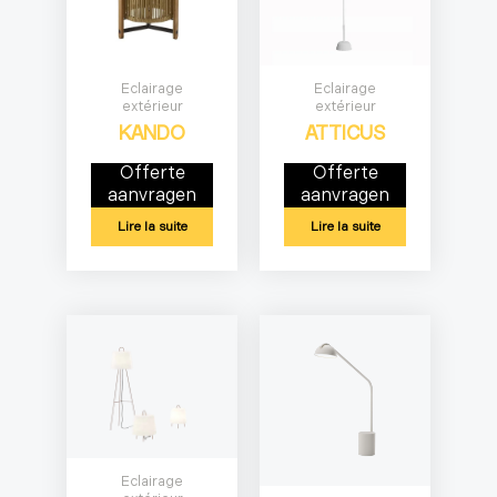
Eclairage
Eclairage
extérieur
extérieur
KANDO
ATTICUS
Offerte
Offerte
aanvragen
aanvragen
Lire la suite
Lire la suite
Eclairage