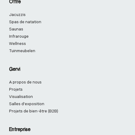
Offre
o
i
r
e
e
k
n
a
s
Jacuzzis
-
-
m
t
f
i
-
Spas de natation
n
p
Saunas
Infrarouge
Wellness
Tuinmeubelen
Gervi
A propos de nous
Projets
Visualisation
Salles d'exposition
Projets de bien-être (B2B)
Entreprise