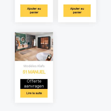
Ajouter au
Ajouter au
panier
panier
Modèles Klafs
S1 MANUEL
Offerte
aanvragen
Lire la suite