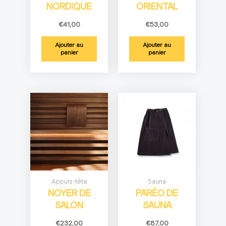
NORDIQUE
ORIENTAL
€
41,00
€
53,00
Ajouter au
Ajouter au
panier
panier
Appuis-tête
Sauna
NOYER DE
PARÉO DE
SALON
SAUNA
€
232,00
€
87,00