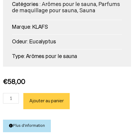
Arômes pour le sauna
Parfums
Catégories :
,
de maquillage pour sauna
Sauna
,
Marque:
KLAFS
Odeur:
Eucalyptus
Type:
Arômes pour le sauna
€
58,00
quantité
Ajouter au panier
de
Eucalyptus
(1
l)
Plus d'information