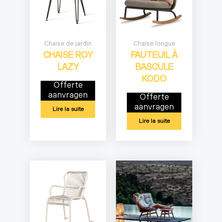
Chaise de jardin
Chaise longue
CHAISE ROY
FAUTEUIL À
LAZY
BASCULE
KODO
Offerte
aanvragen
Offerte
aanvragen
Lire la suite
Lire la suite