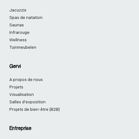
k
n
a
s
Jacuzzis
-
-
m
t
f
i
-
Spas de natation
n
p
Saunas
Infrarouge
Wellness
Tuinmeubelen
Gervi
A propos de nous
Projets
Visualisation
Salles d'exposition
Projets de bien-être (B2B)
Entreprise