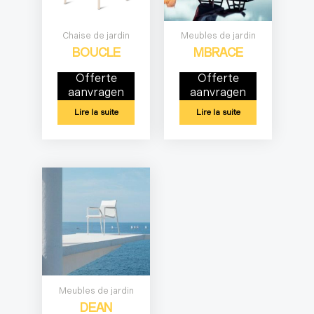
Chaise de jardin
Meubles de jardin
BOUCLE
MBRACE
Offerte
Offerte
aanvragen
aanvragen
Lire la suite
Lire la suite
Meubles de jardin
DEAN