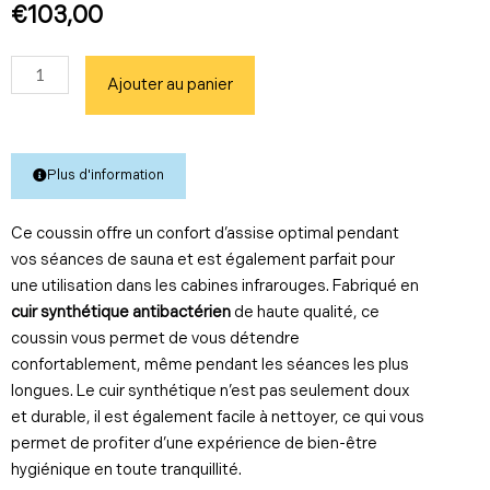
€
103,00
quantité
Ajouter au panier
de
Coussin
pour
canapé
Plus d'information
Ce coussin offre un confort d’assise optimal pendant
vos séances de sauna et est également parfait pour
une utilisation dans les cabines infrarouges. Fabriqué en
cuir synthétique antibactérien
de haute qualité, ce
coussin vous permet de vous détendre
confortablement, même pendant les séances les plus
longues. Le cuir synthétique n’est pas seulement doux
et durable, il est également facile à nettoyer, ce qui vous
permet de profiter d’une expérience de bien-être
hygiénique en toute tranquillité.