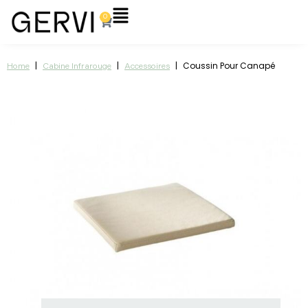
Aller
Flyout
0
Panier
au
Menu
contenu
|
|
|
Coussin Pour Canapé
Home
Cabine Infrarouge
Accessoires