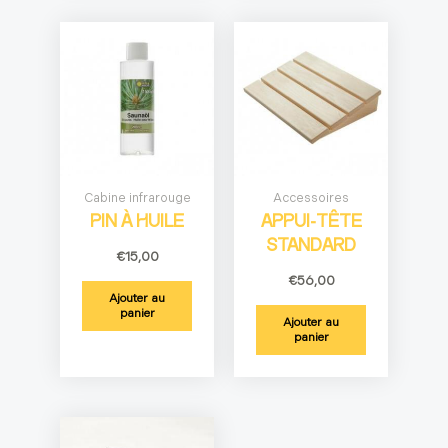
Cabine infrarouge
Accessoires
PIN À HUILE
APPUI-TÊTE
STANDARD
€
15,00
€
56,00
Ajouter au
panier
Ajouter au
panier