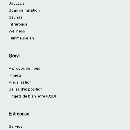
Jacuzzis
-
-
m
t
f
i
-
Spas de natation
n
p
Saunas
Infrarouge
Wellness
Tuinmeubelen
Gervi
A propos de nous
Projets
Visualisation
Salles d'exposition
Projets de bien-être (B2B)
Entreprise
Service