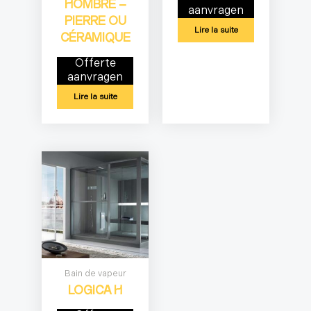
HOMBRE –
aanvragen
PIERRE OU
Lire la suite
CÉRAMIQUE
Offerte
aanvragen
Lire la suite
Bain de vapeur
LOGICA H