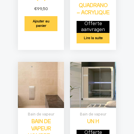
QUADRANO
€
99,50
– ACRYLIQUE
Ajouter au
Offerte
panier
aanvragen
Lire la suite
Bain de vapeur
Bain de vapeur
BAIN DE
UN H
VAPEUR
Offerte