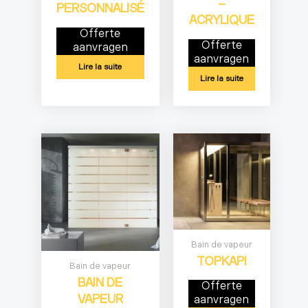
–
PERSONNALISÉ
ACRYLIQUE
Offerte
Offerte
aanvragen
aanvragen
Lire la suite
Lire la suite
Bain de vapeur
TOPKAPI
Bain de vapeur
BAIN DE
Offerte
VAPEUR
aanvragen