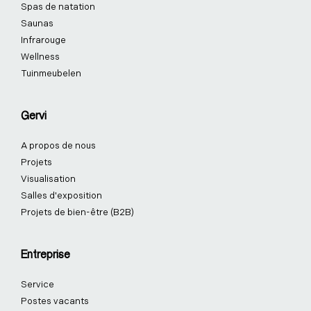
f
i
-
Spas de natation
n
p
Saunas
Infrarouge
Wellness
Tuinmeubelen
Gervi
A propos de nous
Projets
Visualisation
Salles d'exposition
Projets de bien-être (B2B)
Entreprise
Service
Postes vacants