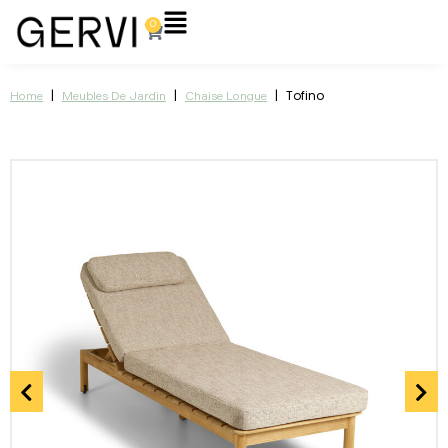
Aller
Flyout
0
Panier
au
Menu
contenu
|
|
|
Tofino
Home
Meubles De Jardin
Chaise Longue