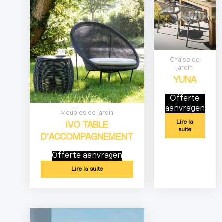
Chaise de
jardin
YUNA
Offerte
aanvragen
Meubles de jardin
Lire la
IVO TABLE
suite
D’ACCOMPAGNEMENT
Offerte aanvragen
Lire la suite