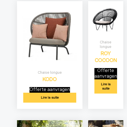
Chaise
longue
ROY
COCOON
Offerte
Chaise longue
aanvragen
KODO
Lire la
suite
Offerte aanvragen
Lire la suite