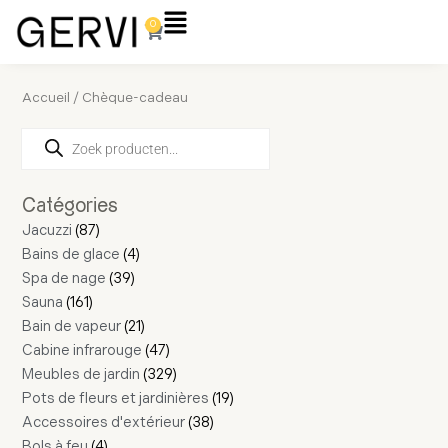
Aller
Flyout
0
Panier
au
Menu
contenu
Accueil
/ Chèque-cadeau
Recherche
57
161
2
87
4
39
27
39
4
21
11
4
26
47
23
329
30
8
16
38
19
18
de
produits
produits
produits
produits
produits
produits
produits
produits
produits
produits
produits
produits
produits
produits
produits
produits
produits
produits
produits
produits
produits
produits
produits
Catégories
Jacuzzi
87
Bains de glace
4
Spa de nage
39
Sauna
161
Bain de vapeur
21
Cabine infrarouge
47
Meubles de jardin
329
Pots de fleurs et jardinières
19
Accessoires d'extérieur
38
Bols à feu
4