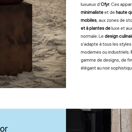
luxueux d’
Ofyr
. Ces appar
minimaliste
et de
haute q
mobiles
, aux zones de s
et à plantes de
luxe et au
normale. Le
design culina
s’adapte à tous les styles
modernes ou industriels.
gamme de designs, de fini
élégant au noir sophistiqu
or