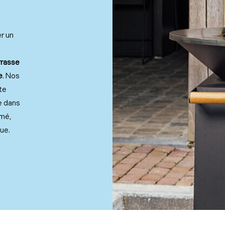
er un
rrasse
e
. Nos
te
e dans
umé,
ue.