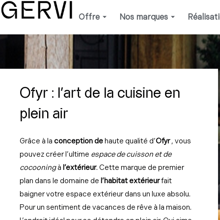
Aller
Offre
Nos marques
Réalisat
au
contenu
Ofyr : l'art de la cuisine en
plein air
Grâce à la
conception de
haute qualité d’
Ofyr
, vous
pouvez créer l’ultime
espace de cuisson et de
cocooning
à
l’extérieur
. Cette marque de premier
plan dans le domaine de
l’habitat extérieur
fait
baigner votre espace extérieur dans un luxe absolu.
Pour un sentiment de vacances de rêve à la maison.