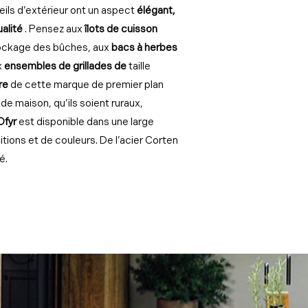
eils d’extérieur ont un aspect
élégant,
ualité
. Pensez aux
îlots de cuisson
tockage des bûches, aux
bacs à herbes
x
ensembles de grillades de
taille
ire
de cette marque de premier plan
 de maison, qu’ils soient ruraux,
Ofyr
est disponible dans une large
tions et de couleurs. De l’acier Corten
é.