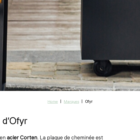
|
|
Ofyr
Home
Marques
 d'Ofyr
en
acier Corten
. La plaque de cheminée est