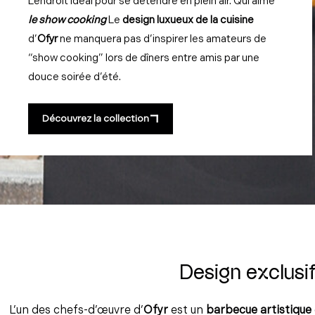
L’endroit idéal pour se détendre en plein air. Qui aime
le show cooking
Le
design luxueux de la cuisine
d’
Ofyr
ne manquera pas d’inspirer les amateurs de
“show cooking” lors de dîners entre amis par une
douce soirée d’été.
Découvrez la collection
Design exclusif
L’un des chefs-d’œuvre d’
Ofyr
est un
barbecue artistique