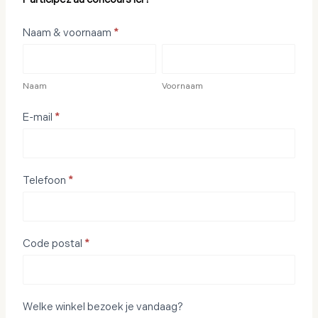
Win
Naam & voornaam
*
de
Naam
Voornaam
Limited
Edition
Naam
Voornaam
FAST
E-mail
*
Forest
Armstoel
Telefoon
*
Code postal
*
Welke winkel bezoek je vandaag?