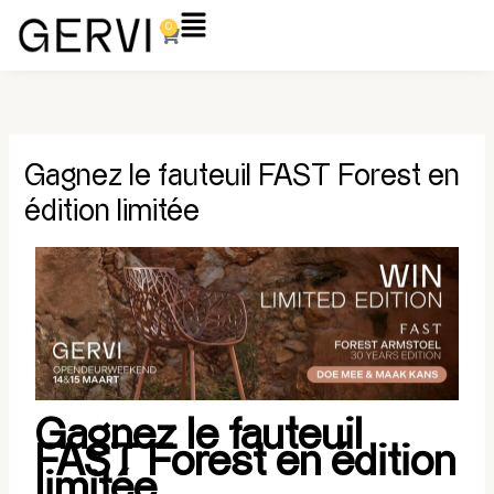
Aller
Flyout
0
Panier
au
Menu
contenu
Gagnez le fauteuil FAST Forest en
édition limitée
Gagnez le fauteuil
FAST Forest en édition
limitée