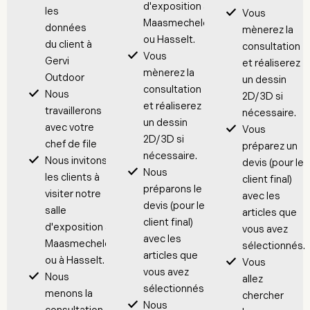
d'exposition à
les
Vous
Maasmechelen
données
mènerez la
ou Hasselt.
du client à
consultation
Vous
Gervi
et réaliserez
mènerez la
Outdoor
un dessin
consultation
Nous
2D/3D si
et réaliserez
travaillerons
nécessaire.
un dessin
avec votre
Vous
2D/3D si
chef de file
préparez un
nécessaire.
Nous invitons
devis (pour le
Nous
les clients à
client final)
préparons le
visiter notre
avec les
devis (pour le
salle
articles que
client final)
d'exposition à
vous avez
avec les
Maasmechelen
sélectionnés.
articles que
ou à Hasselt.
Vous
vous avez
Nous
allez
sélectionnés.
menons la
chercher
Nous