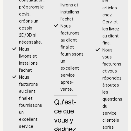
consultation,
les
livrons et
préparons le
articles
installons
devis,
chez
l'achat
créons un
Gervi et
Nous
dessin
les livrez
facturons
2D/3D si
au client
au client
nécessaire.
final.
final et
Nous
Nous
fournissons
livrons et
vous
un
installons
facturons
excellent
l'achat
et vous
service
Nous
répondez
après-
facturons
à toutes
vente.
au client
les
final et
questions
Qu'est-
fournissons
du
ce que
un
service
excellent
vous y
clientèle
service
après
gagnez