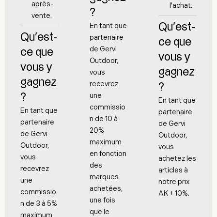
après-
l'achat.
?
vente.
En tant que
Qu'est-
Qu'est-
partenaire
ce que
de Gervi
ce que
vous y
Outdoor,
vous y
gagnez
vous
gagnez
recevrez
?
une
?
En tant que
commissio
En tant que
partenaire
n de 10 à
partenaire
de Gervi
20%
de Gervi
Outdoor,
maximum
Outdoor,
vous
en fonction
vous
achetez les
des
recevrez
articles à
marques
une
notre prix
achetées,
commissio
AK + 10%.
une fois
n de 3 à 5%
que le
maximum