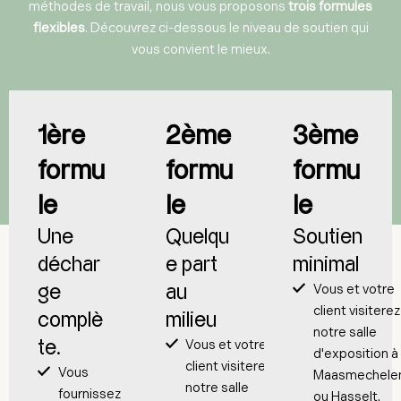
méthodes de travail, nous vous proposons
trois formules
flexibles
. Découvrez ci-dessous le niveau de soutien qui
vous convient le mieux.
1ère
2ème
3ème
formu
formu
formu
le
le
le
Une
Quelqu
Soutien
déchar
e part
minimal
Vous et votre
ge
au
client visiterez
complè
milieu
notre salle
Vous et votre
te.
d'exposition à
client visiterez
Vous
Maasmechele
notre salle
fournissez
ou Hasselt.