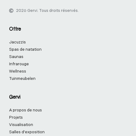
c
n
s
n
u
k
2026 Gervi. Tous droits réservés.
e
k
t
t
t
t
b
e
a
e
u
o
o
d
g
r
b
k
Offre
o
i
r
e
e
k
n
a
s
Jacuzzis
-
-
m
t
f
i
-
Spas de natation
n
p
Saunas
Infrarouge
Wellness
Tuinmeubelen
Gervi
A propos de nous
Projets
Visualisation
Salles d'exposition