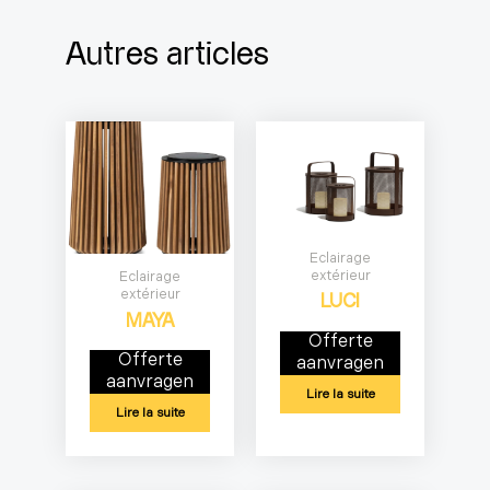
Autres articles
Eclairage
extérieur
Eclairage
extérieur
LUCI
MAYA
Offerte
Offerte
aanvragen
aanvragen
Lire la suite
Lire la suite