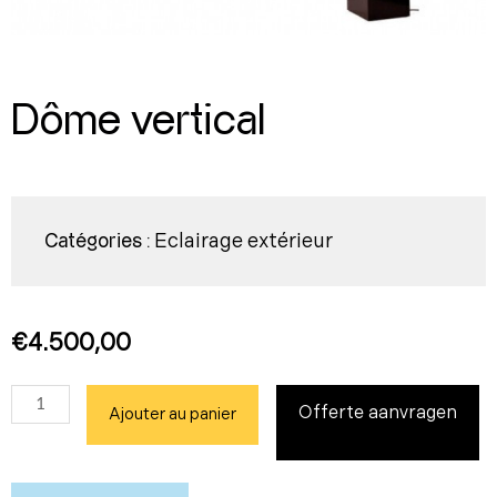
Dôme vertical
Eclairage extérieur
Catégories :
€
4.500,00
quantité
Offerte aanvragen
Ajouter au panier
de
Dôme
vertical