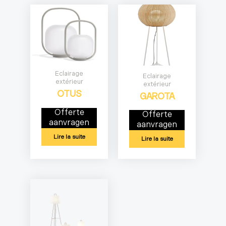
Eclairage
Eclairage
extérieur
extérieur
OTUS
GAROTA
Offerte
Offerte
aanvragen
aanvragen
Lire la suite
Lire la suite