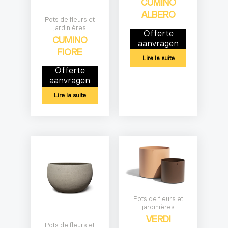
CUMINO
ALBERO
Pots de fleurs et
jardinières
Offerte
CUMINO
aanvragen
FIORE
Lire la suite
Offerte
aanvragen
Lire la suite
Pots de fleurs et
jardinières
VERDI
Pots de fleurs et