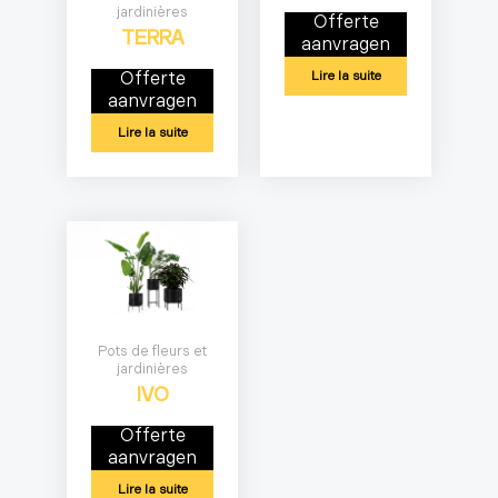
jardinières
Offerte
TERRA
aanvragen
Lire la suite
Offerte
aanvragen
Lire la suite
Pots de fleurs et
jardinières
IVO
Offerte
aanvragen
Lire la suite