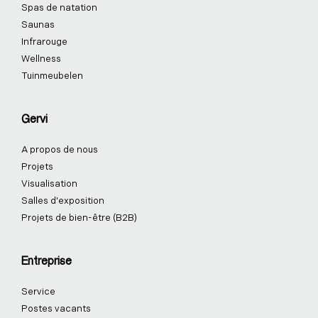
f
i
-
Spas de natation
n
p
Saunas
Infrarouge
Wellness
Tuinmeubelen
Gervi
A propos de nous
Projets
Visualisation
Salles d'exposition
Projets de bien-être (B2B)
Entreprise
Service
Postes vacants