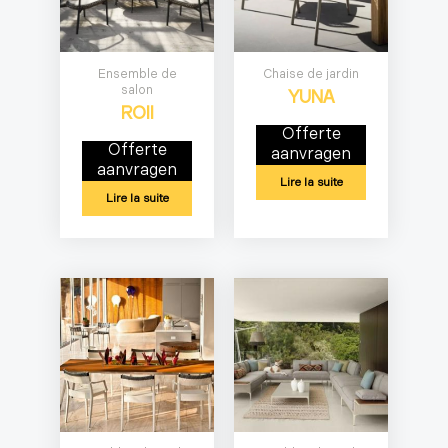
Ensemble de
Chaise de jardin
salon
YUNA
ROII
Offerte
Offerte
aanvragen
aanvragen
Lire la suite
Lire la suite