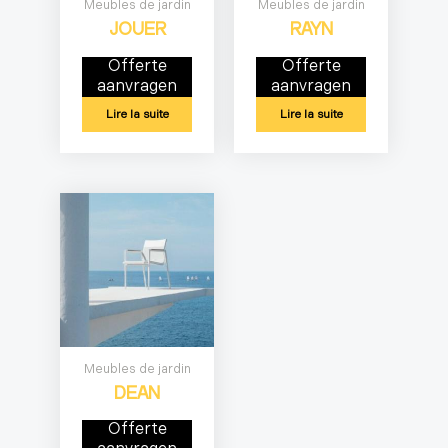
Meubles de jardin
Meubles de jardin
JOUER
RAYN
Offerte
Offerte
aanvragen
aanvragen
Lire la suite
Lire la suite
Meubles de jardin
DEAN
Offerte