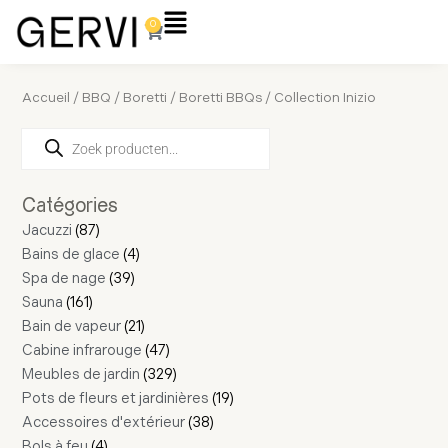
Aller
Flyout
0
Panier
au
Menu
contenu
Accueil
/
BBQ
/
Boretti
/
Boretti BBQs
/ Collection Inizio
Recherche
57
161
2
87
4
39
27
39
4
21
4
10
26
47
23
329
30
8
16
38
19
18
de
produits
produits
produits
produits
produits
produits
produits
produits
produits
produits
produits
produits
produits
produits
produits
produits
produits
produits
produits
produits
produits
produits
produits
Catégories
Jacuzzi
87
Bains de glace
4
Spa de nage
39
Sauna
161
Bain de vapeur
21
Cabine infrarouge
47
Meubles de jardin
329
Pots de fleurs et jardinières
19
Accessoires d'extérieur
38
Bols à feu
4