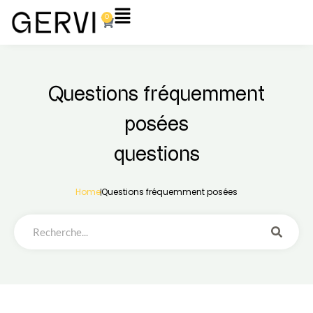
Aller
Flyout
0
Panier
au
Menu
contenu
Questions fréquemment
posées
questions
Home
Questions fréquemment posées
R
e
c
h
e
r