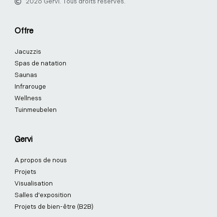
2026 Gervi. Tous droits réservés.
e
k
t
t
t
t
b
e
a
e
u
o
o
d
g
r
b
k
Offre
o
i
r
e
e
k
n
a
s
Jacuzzis
-
-
m
t
f
i
-
Spas de natation
n
p
Saunas
Infrarouge
Wellness
Tuinmeubelen
Gervi
A propos de nous
Projets
Visualisation
Salles d'exposition
Projets de bien-être (B2B)