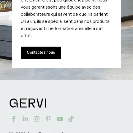
effet, rien. C’est pourquoi, chez Gervi, nous
vous garantissons une équipe avec des
collaborateurs qui savent de quoi ils parlent.
Un à un, ils se spécialisent dans nos produits
et reçoivent une formation annuelle à cet
effet.
Contactez nous
F
L
I
P
Y
T
a
i
n
i
o
i
c
n
s
n
u
k