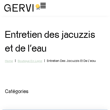
Aller
Flyout
0
Panier
au
Menu
contenu
Entretien des jacuzzis
et de l’eau
|
|
Entretien Des Jacuzzis Et De L’eau
Home
Boutique En Ligne
Catégories