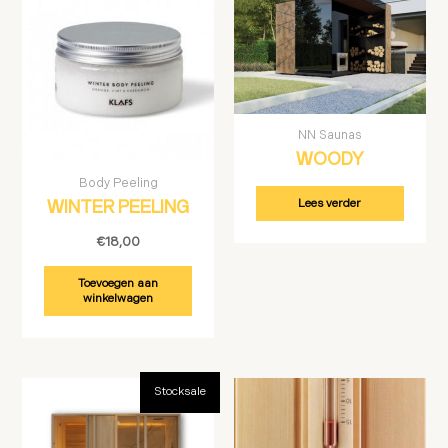
NN Saunas
WOODY
Body Peeling
Lees verder
WINTER PEELING
€
18,00
Toevoegen aan
winkelwagen
Oorspronkelijke
Huidige
Stocksale
prijs
prijs
was:
is:
€56.328,00.
€45.000,00.