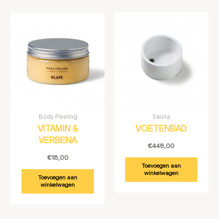
Body Peeling
Sauna
VITAMIN &
VOETENBAD
VERBENA
€
448,00
€
18,00
Toevoegen aan
winkelwagen
Toevoegen aan
winkelwagen