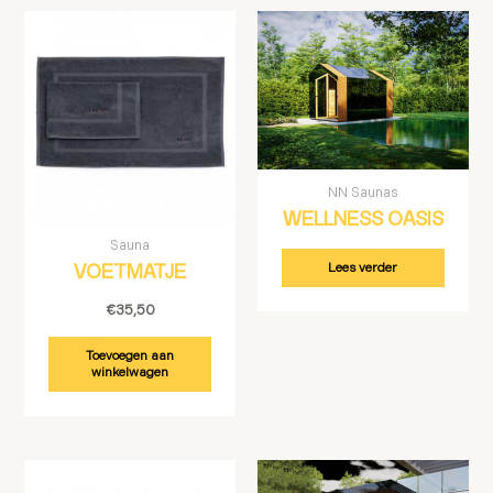
NN Saunas
WELLNESS OASIS
Sauna
Lees verder
VOETMATJE
€
35,50
Toevoegen aan
winkelwagen