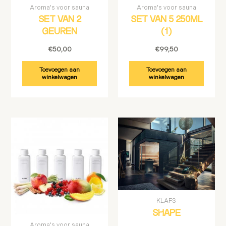
Aroma's voor sauna
Aroma's voor sauna
SET VAN 2
SET VAN 5 250ML
GEUREN
(1)
€
50,00
€
99,50
Toevoegen aan
Toevoegen aan
winkelwagen
winkelwagen
KLAFS
SHAPE
Aroma's voor sauna