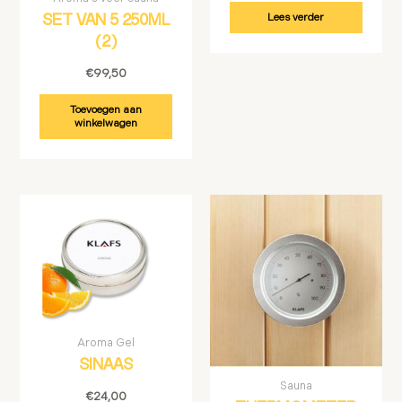
Lees verder
SET VAN 5 250ML
(2)
€
99,50
Toevoegen aan
winkelwagen
Aroma Gel
SINAAS
Sauna
€
24,00