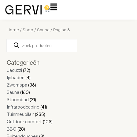
Ga
Flyout
0
Winkelwagen
naar
Menu
de
inhoud
Home
/
Shop
/
Sauna
/ Pagina 8
Producten
28
160
72
4
16
36
21
4
11
2
8
235
41
17
103
zoeken
producten
producten
producten
producten
producten
producten
producten
producten
producten
producten
producten
producten
producten
producten
producten
Categorieën
Jacuzzi
72
Ijsbaden
4
Zwemspa
36
Sauna
160
Stoombad
21
Infraroodcabine
41
Tuinmeubilair
235
Outdoor comfort
103
BBQ
28
Buitendouches
8