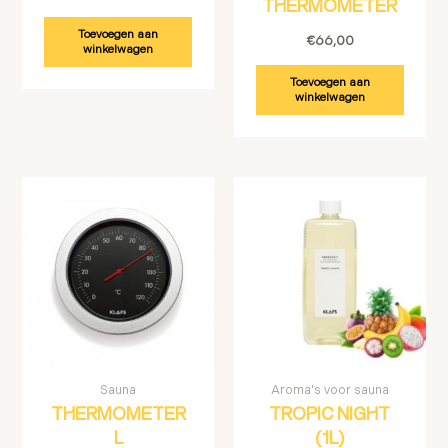
THERMOMETER
Toevoegen aan
€
66,00
winkelwagen
Toevoegen aan
winkelwagen
Sauna
Aroma's voor sauna
THERMOMETER
TROPIC NIGHT
L
(1L)