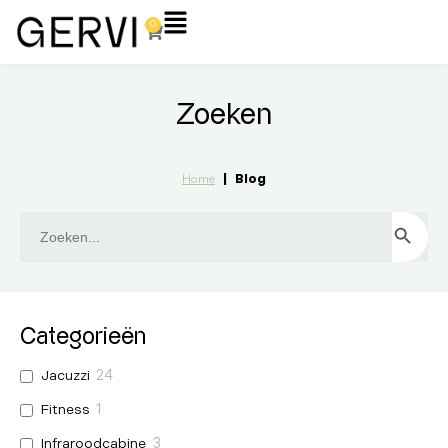
Ga
Flyout
0
Winkelwagen
naar
Menu
de
inhoud
Zoeken
|
Blog
Home
Zoek
ZOEKKN
naar:
Categorieën
Jacuzzi
24
Fitness
1
Infraroodcabine
3